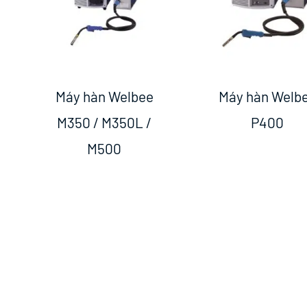
Máy hàn Welbee
Máy hàn Welb
M350 / M350L /
P400
M500