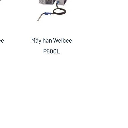
ee
Máy hàn Welbee
P500L