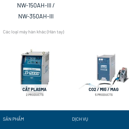
NW-150AH-III /
NW-350AH-III
Các loại máy hàn khác (Hàn tay)
CẮT PLASMA
CO2 / MIG / MAG
2 PRODUCTS
5 PRODUCTS
SẢN PHẨM
DỊCH VỤ