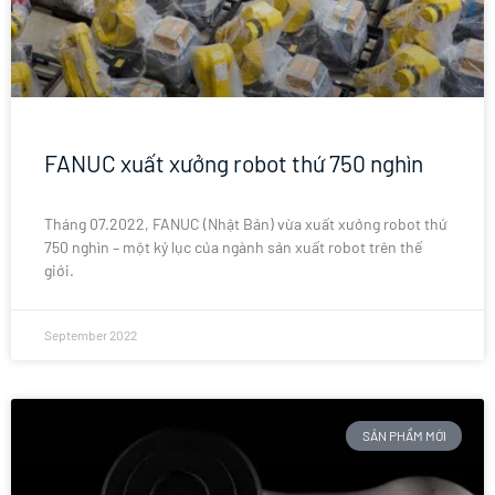
FANUC xuất xưởng robot thứ 750 nghìn
Tháng 07.2022, FANUC (Nhật Bản) vừa xuất xưởng robot thứ
750 nghìn – một kỷ lục của ngành sản xuất robot trên thế
giới.
September 2022
SẢN PHẨM MỚI