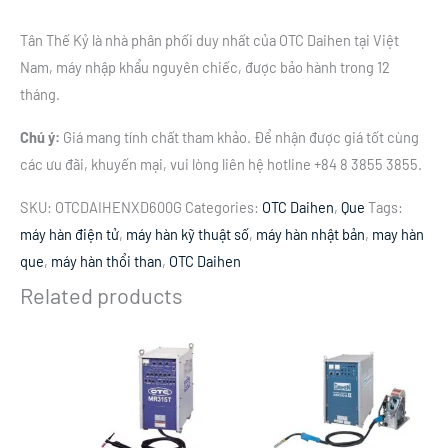
Tân Thế Kỷ là nhà phân phối duy nhất của OTC Daihen tại Việt
Nam, máy nhập khẩu nguyên chiếc, được bảo hành trong 12
tháng.
Chú ý:
Giá mang tính chất tham khảo. Để nhận được giá tốt cùng
các ưu đãi, khuyến mại, vui lòng liên hệ hotline +84 8 3855 3855.
SKU:
OTCDAIHENXD600G
Categories:
OTC Daihen
,
Que
Tags:
máy hàn điện tử
,
máy hàn kỹ thuật số
,
máy hàn nhật bản
,
may hàn
que
,
máy hàn thổi than
,
OTC Daihen
Related products