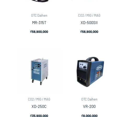
OTC Daihen
CO2 / MIG / MAG
MR-315T
XD-500SII
₫
56,900,000
₫
56,900,000
CO2 / MIG / MAG
OTC Daihen
XD-250C
VR-200
₫
35,900,000
₫
8,000,000